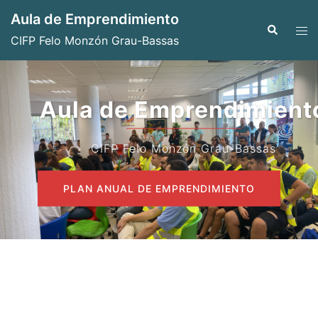
Saltar
Aula de Emprendimiento
al
Buscar
Alte
CIFP Felo Monzón Grau-Bassas
contenido
men
Aula de Emprendimiento
CIFP Felo Monzón Grau-Bassas
PLAN ANUAL DE EMPRENDIMIENTO