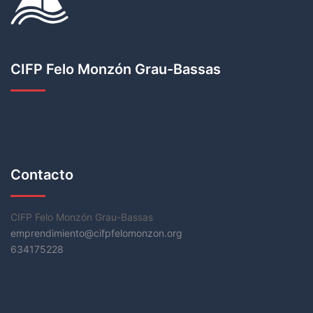
CIFP Felo Monzón Grau-Bassas
Contacto
CIFP Felo Monzón Grau-Bassas
emprendimiento@cifpfelomonzon.org
634175228